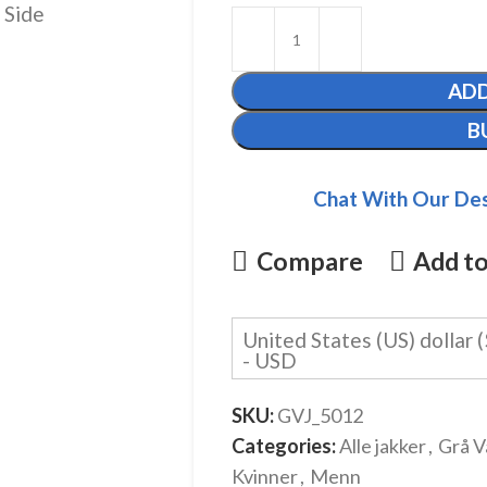
ADD
B
Chat With Our Des
Compare
Add to
United States (US) dollar (
- USD
SKU:
GVJ_5012
Categories:
Alle jakker
,
Grå V
Kvinner
,
Menn