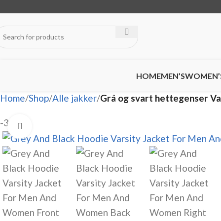
HOME
MEN’S
WOMEN’
Home
Shop
Alle jakker
Grå og svart hettegenser Va
-33%
Click to enlarge