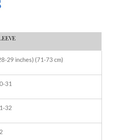
s
LEEVE
28-29 inches) (
71-73 cm)
0-31
1-32
2