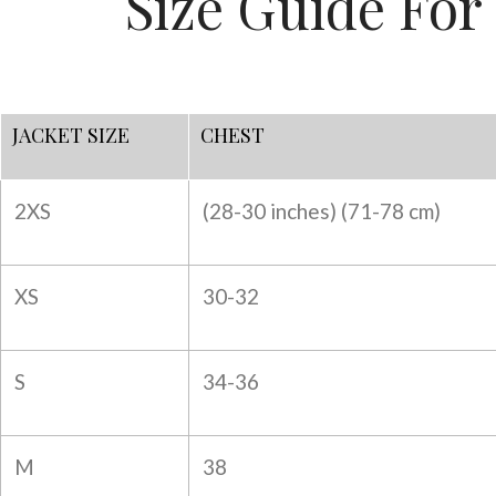
Size Guide For
JACKET SIZE
CHEST
2XS
(28-30 inches) (
71-78 cm)
XS
30-32
S
34-36
M
38