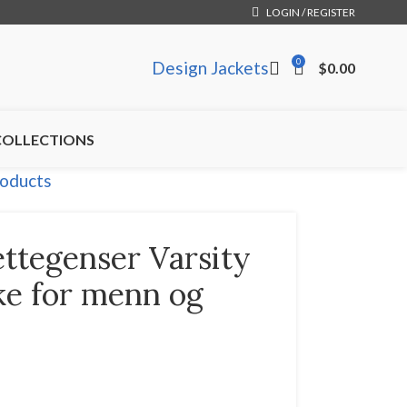
LOGIN / REGISTER
0
Design Jackets
$
0.00
COLLECTIONS
roducts
ettegenser Varsity
ke for menn og