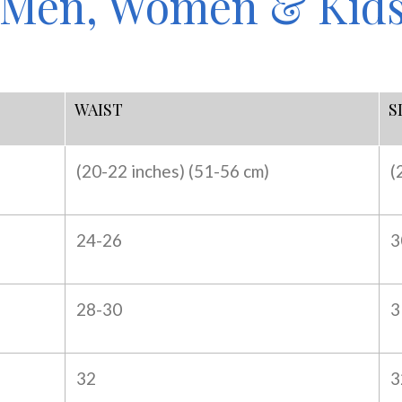
Men, Women & Kid
WAIST
S
(20-22 inches) (
51-56 cm)
(
24-26
3
28-30
3
32
3