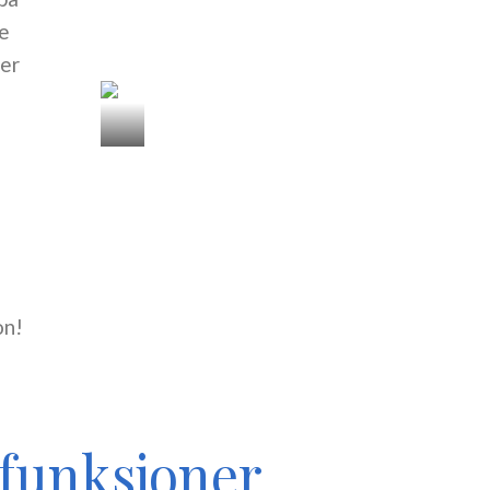
le
ler
on!
funksjoner