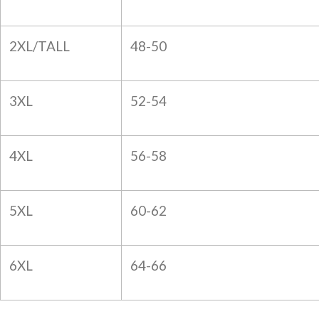
2XL/TALL
48-50
3XL
52-54
4XL
56-58
5XL
60-62
6XL
64-66