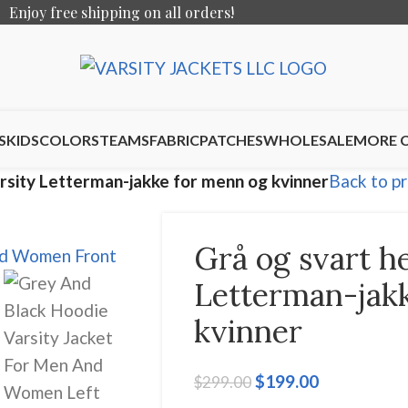
Enjoy free shipping on all orders!
S
KIDS
COLORS
TEAMS
FABRIC
PATCHES
WHOLESALE
MORE 
rsity Letterman-jakke for menn og kvinner
Back to p
Grå og svart h
Letterman-jak
kvinner
$
199.00
$
299.00