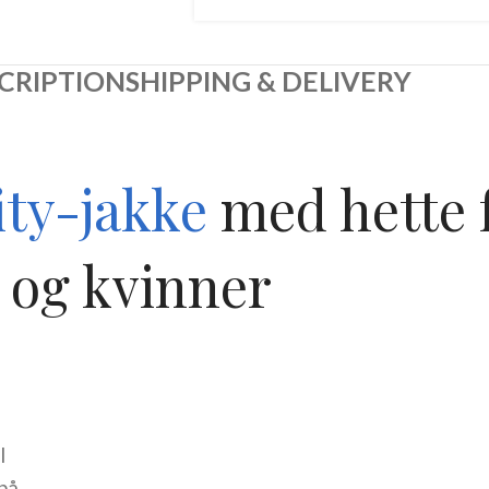
CRIPTION
SHIPPING & DELIVERY
ity-jakke
med hette 
og kvinner
l
på