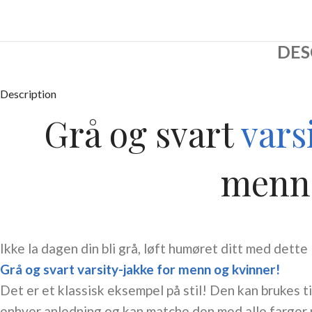
DES
Description
Grå og svart
vars
menn 
Ikke la dagen din bli grå, løft humøret ditt med dette
Grå og svart varsity-jakke for menn og kvinner!
Det er et klassisk eksempel på stil! Den kan brukes ti
enhver anledning og kan matche den med alle farger 