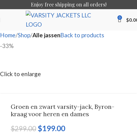
Enjoy free shipping on all orders!
0
$
0.0
Home
Shop
Alle jassen
Back to products
-33%
Click to enlarge
Groen en zwart varsity-jack, Byron-
kraag voor heren en dames
$
199.00
$
299.00