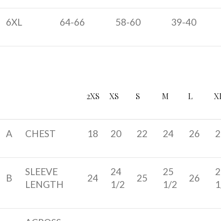
6XL
64-66
58-60
39-40
2XS
XS
S
M
L
X
A
CHEST
18
20
22
24
26
2
SLEEVE
24
25
2
B
24
25
26
LENGTH
1/2
1/2
1