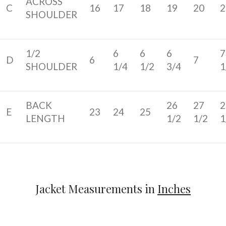
ACROSS
C
16
17
18
19
20
2
SHOULDER
1/2
6
6
6
7
D
6
7
SHOULDER
1/4
1/2
3/4
1
BACK
26
27
2
E
23
24
25
LENGTH
1/2
1/2
1
Jacket Measurements in
Inches