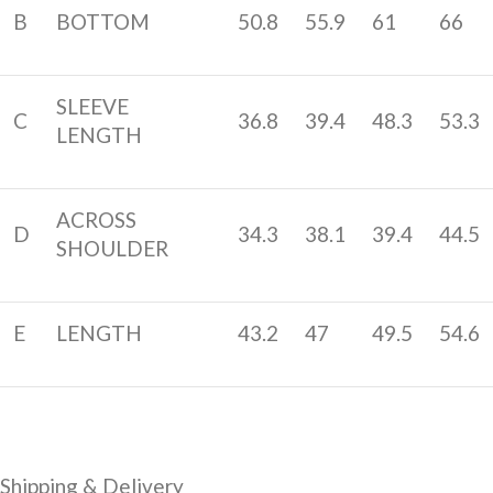
B
BOTTOM
50.8
55.9
61
66
SLEEVE
C
36.8
39.4
48.3
53.3
LENGTH
ACROSS
D
34.3
38.1
39.4
44.5
SHOULDER
E
LENGTH
43.2
47
49.5
54.6
Shipping & Delivery