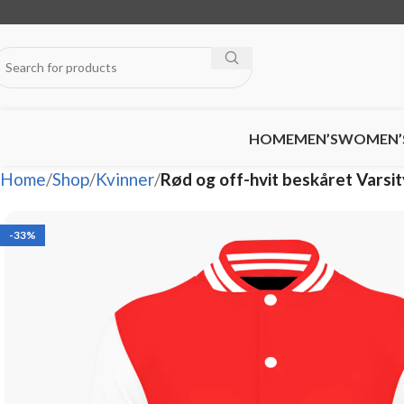
HOME
MEN’S
WOMEN’
Home
Shop
Kvinner
Rød og off-hvit beskåret Varsi
-33%