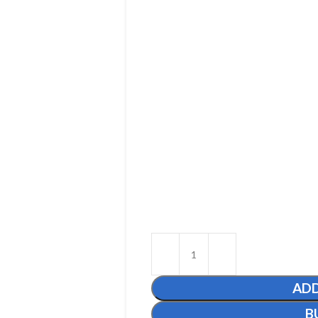
ADD
B