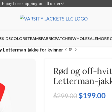
Enjoy free shipping on all orders!
S
KIDS
COLORS
TEAMS
FABRIC
PATCHES
WHOLESALE
MORE 
ty Letterman-jakke for kvinner
Rød og off-hvit
Letterman-jakk
$
199.00
$
299.00