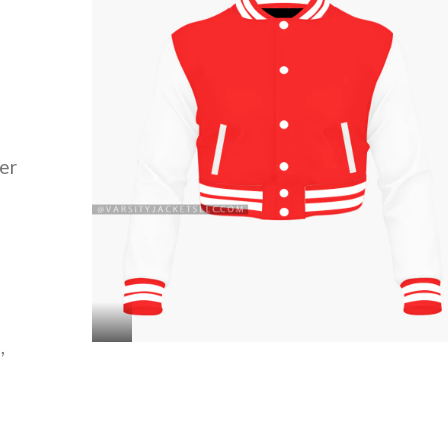
ler
e
,