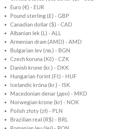
Euro (€) - EUR
Pound sterling (£) - GBP
Canadian dollar ($) - CAD
Albanian lek (L) - ALL
Armenian dram (AMD) - AMD
Bulgarian lev (лв.) - BGN
Czech koruna (Kč) - CZK
Danish krone (kr.) - DKK
Hungarian forint (Ft) - HUF
Icelandic króna (kr.) - ISK
Macedonian denar (ден) - MKD
Norwegian krone (kr) - NOK
Polish złoty (zł) - PLN
Brazilian real (R$) - BRL
Romanian leu (lei) - RON