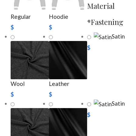
Material
Regular
Hoodie
*
Fastening
$
$
Satin
$
Wool
Leather
$
$
Satin
$