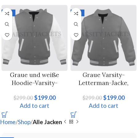
-33%
-33%
Graue und weiße
Graue Varsity-
Hoodie-Varsity-
Letterman-Jacke,
Letterman-Jacke für
Byron-Kragen für
$
199.00
$
199.00
$
299.00
$
299.00
Männer und Frauen
Männer und Frauen
Add to cart
Add to cart
Home
Shop
Alle Jacken