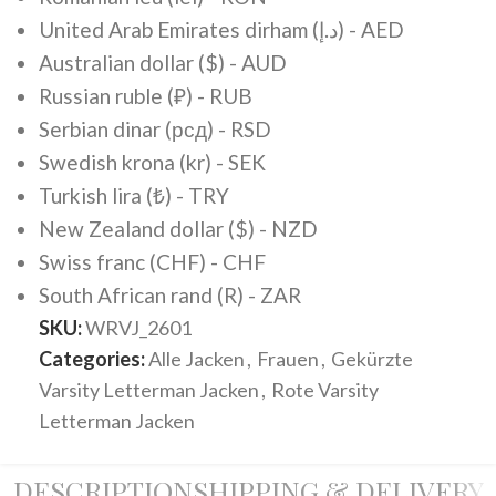
United Arab Emirates dirham (د.إ) - AED
Australian dollar ($) - AUD
Russian ruble (₽) - RUB
Serbian dinar (рсд) - RSD
Swedish krona (kr) - SEK
Turkish lira (₺) - TRY
New Zealand dollar ($) - NZD
Swiss franc (CHF) - CHF
South African rand (R) - ZAR
SKU:
WRVJ_2601
Categories:
Alle Jacken
,
Frauen
,
Gekürzte
Varsity Letterman Jacken
,
Rote Varsity
Letterman Jacken
DESCRIPTION
SHIPPING & DELIVERY