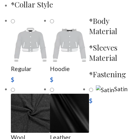
*
Collar Style
*
Body
Material
*
Sleeves
Material
Regular
Hoodie
*
Fastening
$
$
Satin
$
Wool
Leather