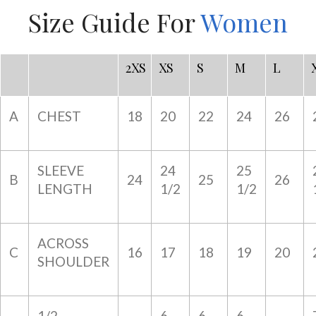
Size Guide For
Women
2XS
XS
S
M
L
A
CHEST
18
20
22
24
26
SLEEVE
24
25
B
24
25
26
LENGTH
1/2
1/2
ACROSS
C
16
17
18
19
20
SHOULDER
1/2
6
6
6