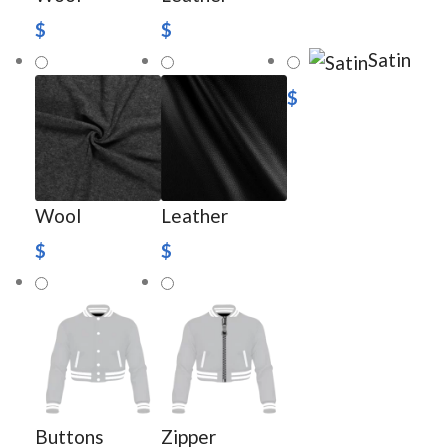
$
$
Satin
$
Wool
Leather
$
$
Buttons
Zipper