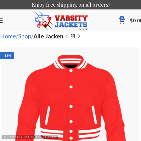
Enjoy free shipping on all orders!
0
$
0.0
Home
Shop
Alle Jacken
-33%