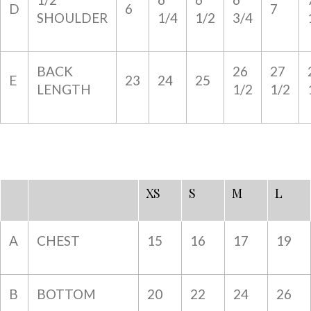
D
6
7
SHOULDER
1/4
1/2
3/4
BACK
26
27
E
23
24
25
LENGTH
1/2
1/2
XS
S
M
L
A
CHEST
15
16
17
19
B
BOTTOM
20
22
24
26