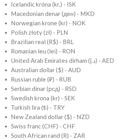
Icelandic króna (kr.) - ISK
Macedonian denar (ден) - MKD
Norwegian krone (kr) - NOK
Polish złoty (zł) - PLN
Brazilian real (R$) - BRL
Romanian leu (lei) - RON
United Arab Emirates dirham (د.إ) - AED
Australian dollar ($) - AUD
Russian ruble (₽) - RUB
Serbian dinar (рсд) - RSD
Swedish krona (kr) - SEK
Turkish lira (₺) - TRY
New Zealand dollar ($) - NZD
Swiss franc (CHF) - CHF
South African rand (R) - ZAR